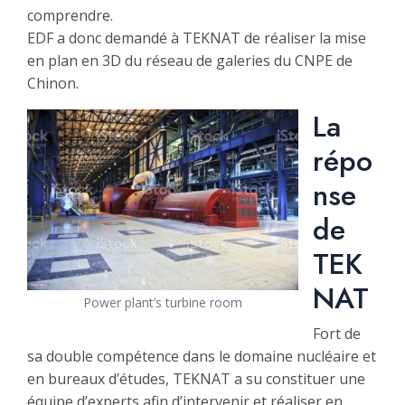
comprendre.
EDF a donc demandé à TEKNAT de réaliser la mise
en plan en 3D du réseau de galeries du CNPE de
Chinon.
La
répo
nse
de
TEK
NAT
Power plant’s turbine room
Fort de
sa double compétence dans le domaine nucléaire et
en bureaux d’études, TEKNAT a su constituer une
équipe d’experts afin d’intervenir et réaliser en